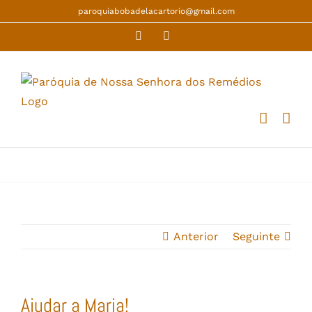
Skip
paroquiabobadelacartorio@gmail.com
to
Facebook
YouTube
content
Anterior
Seguinte
Ajudar a Maria!