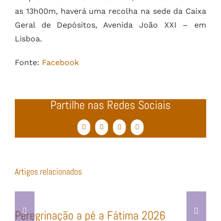
as 13h00m, haverá uma recolha na sede da Caixa
Geral de Depósitos, Avenida João XXI – em
Lisboa.
Fonte:
Facebook
Partilhe nas Redes Sociais
Facebook
Twitter
WhatsApp
Email
(necessário
mas
não
publicado)
Artigos relacionados
Peregrinação a pé a Fátima 2026