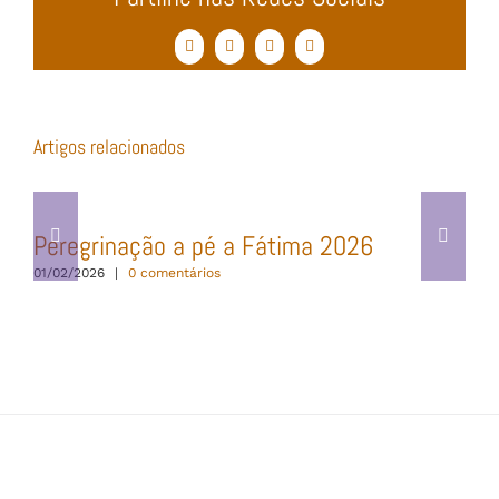
Facebook
Twitter
WhatsApp
Email
(necessário
mas
não
publicado)
Artigos relacionados
Peregrinação a pé a Fátima 2026
01/02/2026
|
0 comentários