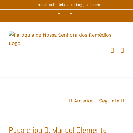
Skip
paroquiabobadelacartorio@gmail.com
to
Facebook
YouTube
content
Anterior
Seguinte
Papa criou D. Manuel Clemente