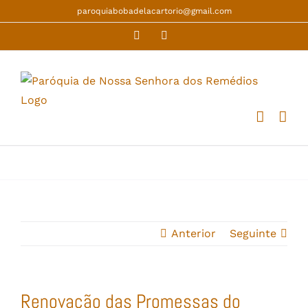
Skip
paroquiabobadelacartorio@gmail.com
to
Facebook
YouTube
content
Anterior
Seguinte
Renovação das Promessas do