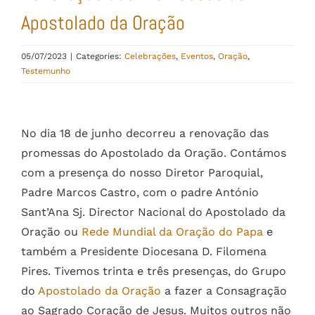
Apostolado da Oração
05/07/2023
|
Categories:
Celebrações
,
Eventos
,
Oração
,
Testemunho
View
Larger
No dia 18 de junho decorreu a renovação das
Image
promessas do Apostolado da Oração. Contámos
com a presença do nosso Diretor Paroquial,
Padre Marcos Castro, com o padre António
Sant’Ana Sj. Director Nacional do Apostolado da
Oração ou
Rede Mundial da Oração do Papa
e
também a Presidente Diocesana D. Filomena
Pires. Tivemos trinta e três presenças, do Grupo
do
Apostolado da Oração
a fazer a Consagração
ao Sagrado Coração de Jesus. Muitos outros não