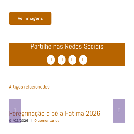
Ver imagens
Partilhe nas Redes Sociais
Facebook
Twitter
WhatsApp
Email
(necessário
mas
não
publicado)
Artigos relacionados
Peregrinação a pé a Fátima 2026
01/02/2026
|
0 comentários