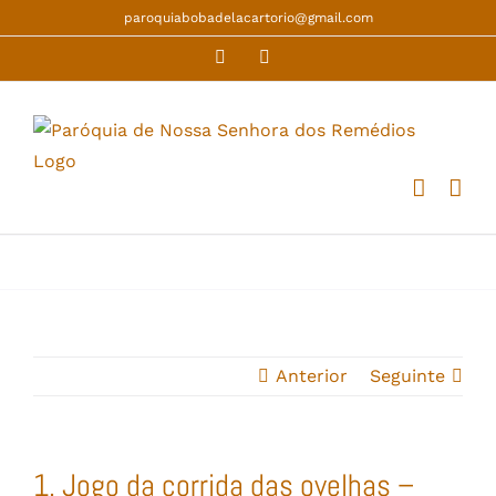
Skip
paroquiabobadelacartorio@gmail.com
to
Facebook
YouTube
content
Anterior
Seguinte
1. Jogo da corrida das ovelhas –