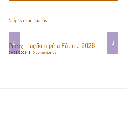
(necessário
mas
não
publicado)
Artigos relacionados
Peregrinação a pé a Fátima 2026
01/02/2026
|
0 comentários