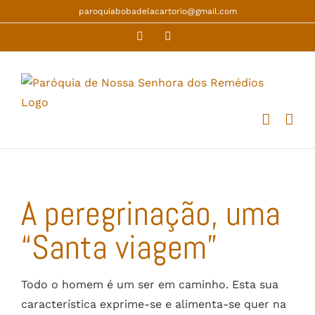
Skip
paroquiabobadelacartorio@gmail.com
to
Facebook
YouTube
content
A peregrinação, uma
“Santa viagem”
Todo o homem é um ser em caminho. Esta sua
característica exprime-se e alimenta-se quer na