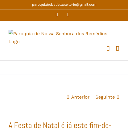
Skip
paroquiabobadelacartorio@gmail.com
to
Facebook
YouTube
content
Anterior
Seguinte
A Festa de Natal é já este fim-de-