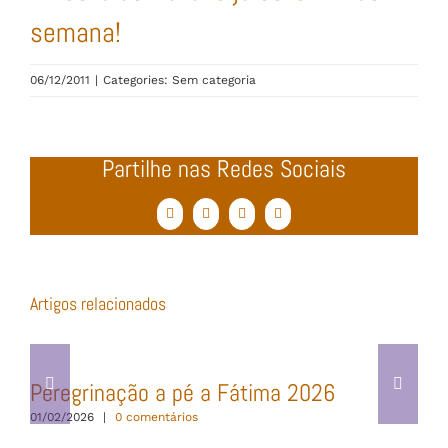
semana!
06/12/2011
|
Categories: Sem categoria
Partilhe nas Redes Sociais
Facebook
Twitter
WhatsApp
Email
(necessário
mas
não
publicado)
Artigos relacionados
Peregrinação a pé a Fátima 2026
01/02/2026
|
0 comentários