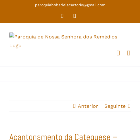
Skip
paroquiabobadelacartorio@gmail.com
to
Facebook
YouTube
content
Anterior
Seguinte
Acantonamento da Catequese –