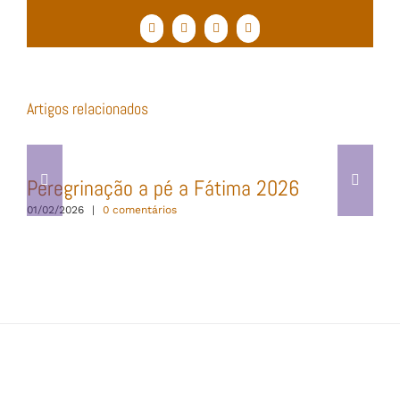
Facebook
Twitter
WhatsApp
Email
(necessário
mas
não
publicado)
Artigos relacionados
Peregrinação a pé a Fátima 2026
01/02/2026
|
0 comentários