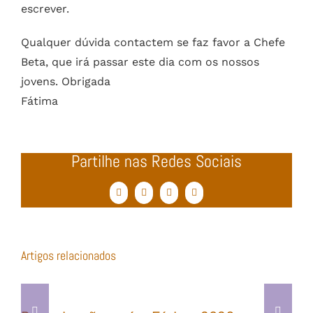
escrever.
Qualquer dúvida contactem se faz favor a Chefe
Beta, que irá passar este dia com os nossos
jovens. Obrigada
Fátima
Partilhe nas Redes Sociais
Facebook
Twitter
WhatsApp
Email
(necessário
mas
não
publicado)
Artigos relacionados