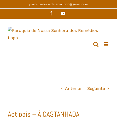
Skip
paroquiabobadelacartorio@gmail.com
to
Facebook
YouTube
content
Anterior
Seguinte
Actipais – À CASTANHADA