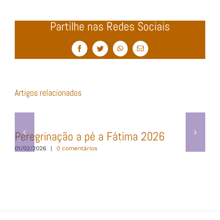
Partilhe nas Redes Sociais
Facebook
Twitter
WhatsApp
Email
(necessário
mas
não
publicado)
Artigos relacionados
Peregrinação a pé a Fátima 2026
01/02/2026
|
0 comentários