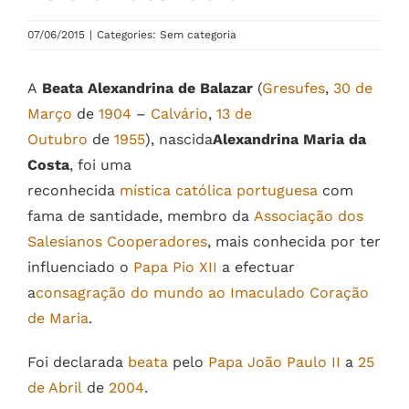
07/06/2015
|
Categories: Sem categoria
A
Beata Alexandrina de Balazar
(
Gresufes
,
30 de
Março
de
1904
–
Calvário
,
13 de
Outubro
de
1955
), nascida
Alexandrina Maria da
Costa
, foi uma
reconhecida
mística
católica
portuguesa
com
fama de santidade, membro da
Associação dos
Salesianos Cooperadores
, mais conhecida por ter
influenciado o
Papa Pio XII
a efectuar
a
consagração do mundo ao Imaculado Coração
de Maria
.
Foi declarada
beata
pelo
Papa João Paulo II
a
25
de Abril
de
2004
.