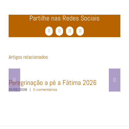
Partilhe nas Redes Sociais
Facebook
Twitter
WhatsApp
Email
(necessário
mas
não
publicado)
Artigos relacionados
Peregrinação a pé a Fátima 2026
01/02/2026
|
0 comentários