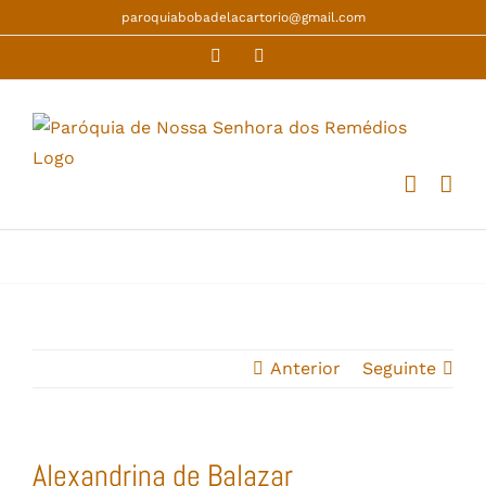
Skip
paroquiabobadelacartorio@gmail.com
to
Facebook
YouTube
content
Anterior
Seguinte
Alexandrina de Balazar