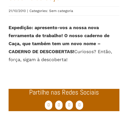
21/10/2010
|
Categories: Sem categoria
Expedição: apresento-vos a nossa nova
ferramenta de trabalho! O nosso caderno de
Caça, que também tem um novo nome –
CADERNO DE DESCOBERTAS!
Curiosos? Então,
força, sigam à descoberta!
Partilhe nas Redes Sociais
Facebook
Twitter
WhatsApp
Email
(necessário
mas
não
publicado)