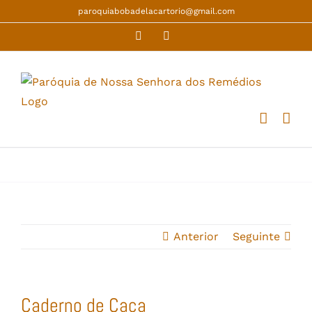
Skip
paroquiabobadelacartorio@gmail.com
to
Facebook
YouTube
content
Anterior
Seguinte
Caderno de Caça