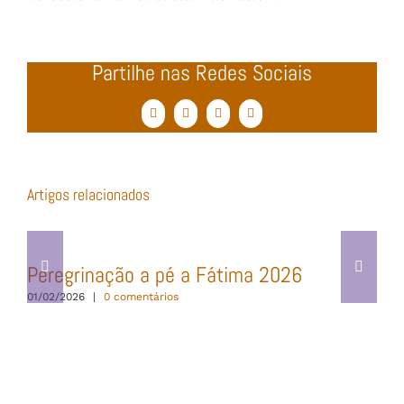
Partilhe nas Redes Sociais
Facebook
Twitter
WhatsApp
Email
(necessário
mas
não
publicado)
Artigos relacionados
Peregrinação a pé a Fátima 2026
01/02/2026
|
0 comentários