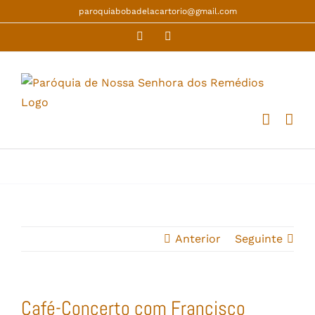
Skip
paroquiabobadelacartorio@gmail.com
to
Facebook
YouTube
content
Anterior
Seguinte
Café-Concerto com Francisco