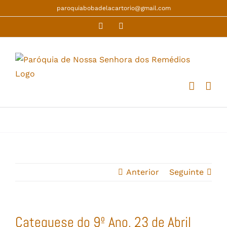
Skip
paroquiabobadelacartorio@gmail.com
to
Facebook
YouTube
content
Anterior
Seguinte
Catequese do 9º Ano, 23 de Abril