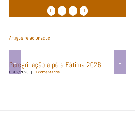
Facebook
Twitter
WhatsApp
Email
(necessário
mas
não
publicado)
Artigos relacionados
Peregrinação a pé a Fátima 2026
01/02/2026
|
0 comentários