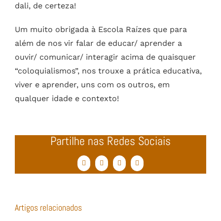
dali, de certeza!
Um muito obrigada à Escola Raízes que para
além de nos vir falar de educar/ aprender a
ouvir/ comunicar/ interagir acima de quaisquer
“coloquialismos”, nos trouxe a prática educativa,
viver e aprender, uns com os outros, em
qualquer idade e contexto!
Partilhe nas Redes Sociais
Facebook
Twitter
WhatsApp
Email
(necessário
mas
não
publicado)
Artigos relacionados