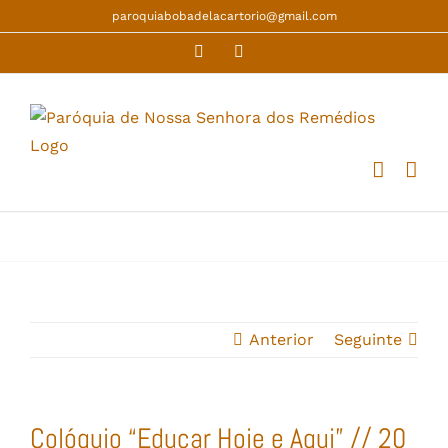
Skip
paroquiabobadelacartorio@gmail.com
to
Facebook
YouTube
content
Anterior
Seguinte
Colóquio “Educar Hoje e Aqui” // 20