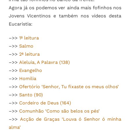
Agora já os podemos ver ainda mais fofinhos nos
Jovens Vicentinos e também nos vídeos desta
Eucaristia:
–>>
1ª leitura
–>>
Salmo
–>>
2ª leitura
–>>
Aleluia, A Palavra (138)
–>>
Evangelho
–>>
Homilia
–>>
Ofertório ‘Senhor, Tu fixaste os meus olhos’
–>>
Santo (90)
–>>
Cordeiro de Deus (164)
–>>
Comunhão ‘Como são belos os pés’
–>>
Acção de Graças ‘Louva ó Senhor ó minha
alma’