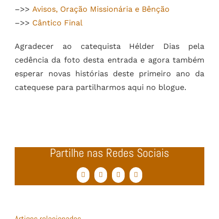
–>>
Avisos, Oração Missionária e Bênção
–>>
Cântico Final
Agradecer ao catequista Hélder Dias pela
cedência da foto desta entrada e agora também
esperar novas histórias deste primeiro ano da
catequese para partilharmos aqui no blogue.
Partilhe nas Redes Sociais
Facebook
Twitter
WhatsApp
Email
(necessário
mas
não
publicado)
Artigos relacionados