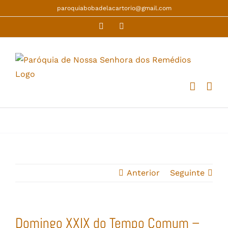
Skip
paroquiabobadelacartorio@gmail.com
to
Facebook
YouTube
content
Anterior
Seguinte
Domingo XXIX do Tempo Comum –