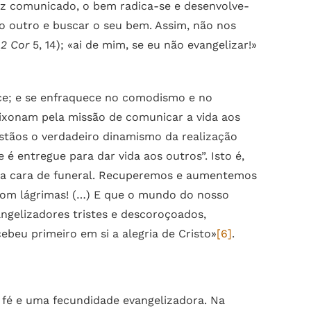
vez comunicado, o bem radica-se e desenvolve-
o outro e buscar o seu bem. Assim, não nos
(
2 Cor
5, 14); «ai de mim, se eu não evangelizar!»
lece; e se enfraquece no comodismo e no
ixonam pela missão de comunicar a vida aos
istãos o verdadeiro dinamismo da realização
é entregue para dar vida aos outros”. Isto é,
ma cara de funeral. Recuperemos e aumentemos
 com lágrimas! (…) E que o mundo do nosso
ngelizadores tristes e descoroçoados,
ebeu primeiro em si a alegria de Cristo»
[6]
.
 fé e uma fecundidade evangelizadora. Na