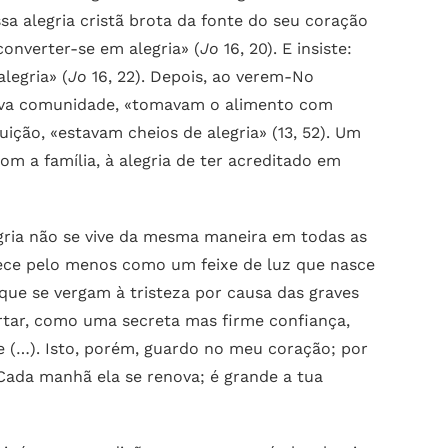
ossa alegria cristã brota da fonte do seu coração
converter-se em alegria» (
Jo
16, 20). E insiste:
legria» (
Jo
16, 22). Depois, ao verem-No
itiva comunidade, «tomavam o alimento com
uição, «estavam cheios de alegria» (13, 52). Um
om a família, à alegria de ter acreditado em
gria não se vive da mesma maneira em todas as
nece pelo menos como um feixe de luz que nasce
que se vergam à tristeza por causa das graves
ertar, como uma secreta mas firme confiança,
e (…). Isto, porém, guardo no meu coração; por
Cada manhã ela se renova; é grande a tua