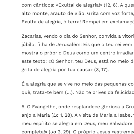
com cânticos: «Exultai de alegria!» (12, 6). A 
alto monte, arauto de Sião! Grita com voz forte, 
Exulta de alegria, ó terra! Rompei em exclamaç
Zacarias, vendo o dia do Senhor, convida a vito
júbilo, filha de Jerusalém! Eis que o teu rei vem 
mostra o próprio Deus como um centro irradiante
este texto: «O Senhor, teu Deus, está no meio d
grita de alegria por tua causa» (3, 17).
É a alegria que se vive no meio das pequenas c
quê, trata-te bem (…). Não te prives da felicida
5. O Evangelho, onde resplandece gloriosa a Cru
anjo a Maria (
Lc
1, 28). A visita de Maria a Isab
meu espírito se alegra em Deus, meu Salvador» 
completa!» (
Jo
3, 29). O próprio Jesus «estreme