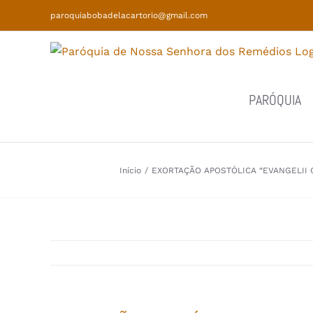
Skip
paroquiabobadelacartorio@gmail.com
to
content
PARÓQUIA
Início
/
EXORTAÇÃO APOSTÓLICA “EVANGELII G