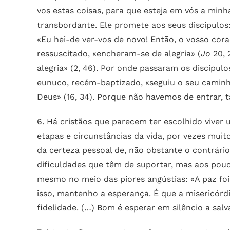
vos estas coisas, para que esteja em vós a minha
transbordante. Ele promete aos seus discípulos: 
«Eu hei-de ver-vos de novo! Então, o vosso cora
ressuscitado, «encheram-se de alegria» (
Jo
20, 
alegria» (2, 46). Por onde passaram os discípulo
eunuco, recém-baptizado, «seguiu o seu caminho 
Deus» (16, 34). Porque não havemos de entrar, 
6. Há cristãos que parecem ter escolhido vive
etapas e circunstâncias da vida, por vezes mu
da certeza pessoal de, não obstante o contrári
dificuldades que têm de suportar, mas aos pouc
mesmo no meio das piores angústias: «A paz foi 
isso, mantenho a esperança. É que a misericórd
fidelidade. (…) Bom é esperar em silêncio a sal