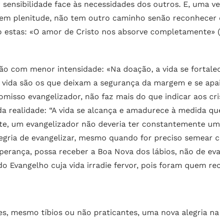
 sensibilidade face às necessidades dos outros. E, uma 
e em plenitude, não tem outro caminho senão reconhecer 
 estas: «O amor de Cristo nos absorve completamente» 
s não com menor intensidade: «Na doação, a vida se forta
a vida são os que deixam a segurança da margem e se apa
omisso evangelizador, não faz mais do que indicar aos cr
a realidade: “A vida se alcança e amadurece à medida que 
e, um evangelizador não deveria ter constantemente u
 alegria de evangelizar, mesmo quando for preciso semear
erança, possa receber a Boa Nova dos lábios, não de eva
o Evangelho cuja vida irradie fervor, pois foram quem rec
s, mesmo tíbios ou não praticantes, uma nova alegria na