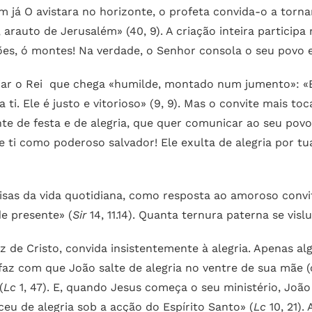
quem já O avistara no horizonte, o profeta convida-o a tor
arauto de Jerusalém» (40, 9). A criação inteira participa 
ões, ó montes! Na verdade, o Senhor consola o seu povo
riar o Rei que chega «humilde, montado num jumento»: «Exu
a ti. Ele é justo e vitorioso» (9, 9). Mas o convite mais t
 de festa e de alegria, que quer comunicar ao seu povo e
e ti como poderoso salvador! Ele exulta de alegria por tu
oisas da vida quotidiana, como resposta ao amoroso convi
de presente» (
Sir
14, 11.14). Quanta ternura paterna se vis
z de Cristo, convida insistentemente à alegria. Apenas a
el faz com que João salte de alegria no ventre de sua mãe (
(
Lc
1, 47). E, quando Jesus começa o seu ministério, João
ceu de alegria sob a acção do Espírito Santo» (
Lc
10, 21).