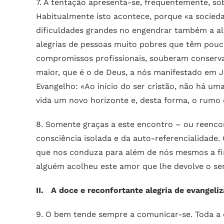
7. A tentação apresenta-se, frequentemente, sob
Habitualmente isto acontece, porque «a sociedad
dificuldades grandes no engendrar também a ale
alegrias de pessoas muito pobres que têm pouc
compromissos profissionais, souberam conserva
maior, que é o de Deus, a nós manifestado em J
Evangelho: «Ao início do ser cristão, não há 
vida um novo horizonte e, desta forma, o rumo d
8. Somente graças a este encontro – ou reenco
consciência isolada e da auto-referencialida
que nos conduza para além de nós mesmos a fim
alguém acolheu este amor que lhe devolve o se
II. A doce e reconfortante alegria de evangeliz
9. O bem tende sempre a comunicar-se. Toda a e