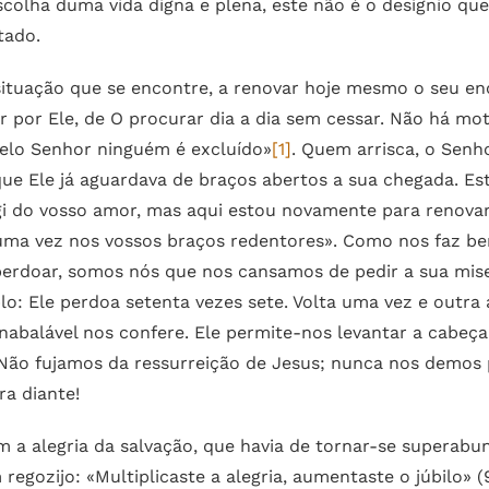
escolha duma vida digna e plena, este não é o desígnio qu
tado.
 situação que se encontre, a renovar hoje mesmo o seu en
r por Ele, de O procurar dia a dia sem cessar. Não há mo
 pelo Senhor ninguém é excluído»
[1]
. Quem arrisca, o Senh
e Ele já aguardava de braços abertos a sua chegada. Est
gi do vosso amor, mas aqui estou novamente para renovar
uma vez nos vossos braços redentores». Como nos faz be
perdoar, somos nós que nos cansamos de pedir a sua mise
lo: Ele perdoa setenta vezes sete. Volta uma vez e outr
e inabalável nos confere. Ele permite-nos levantar a cab
. Não fujamos da ressurreição de Jesus; nunca nos demos
ra diante!
m a alegria da salvação, que havia de tornar-se superabu
egozijo: «Multiplicaste a alegria, aumentaste o júbilo» (