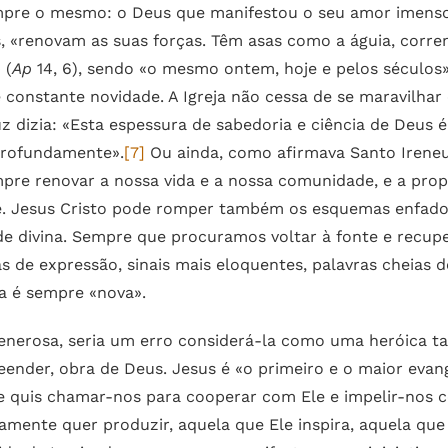
empre o mesmo: o Deus que manifestou o seu amor imenso
os, «renovam as suas forças. Têm asas como a águia, cor
 (
Ap
14, 6), sendo «o mesmo ontem, hoje e pelos séculos»
e constante novidade. A Igreja não cessa de se maravilha
uz dizia: «Esta espessura de sabedoria e ciência de Deus 
profundamente».
[7]
Ou ainda, como afirmava Santo Ireneu:
re renovar a nossa vida e a nossa comunidade, e a propo
ece. Jesus Cristo pode romper também os esquemas enfad
e divina. Sempre que procuramos voltar à fonte e recupe
s de expressão, sinais mais eloquentes, palavras cheias 
ca é sempre «nova».
enerosa, seria um erro considerá-la como uma heróica ta
nder, obra de Deus. Jesus é «o primeiro e o maior evang
 quis chamar-nos para cooperar com Ele e impelir-nos co
mente quer produzir, aquela que Ele inspira, aquela que 