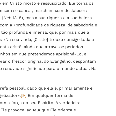
 em Cristo morto e ressuscitado. Ele torna os
rem sem se cansar, marcham sem desfalecer»
 (
Heb
13, 8), mas a sua riqueza e a sua beleza
r com a «profundidade de riqueza, de sabedoria e
é tão profunda e imensa, que, por mais que a
 «Na sua vinda, [Cristo] trouxe consigo toda a
sta cristã, ainda que atravesse períodos
onhos em que pretendemos aprisioná-Lo, e
rar o frescor original do Evangelho, despontam
de renovado significado para o mundo actual. Na
refa pessoal, dado que ela é, primariamente e
elizador».
[9]
Em qualquer forma de
m a força do seu Espírito. A verdadeira
Ele provoca, aquela que Ele orienta e