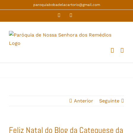
Skip
paroquiabobadelacartorio@gmail.com
to
Facebook
YouTube
content
Anterior
Seguinte
Feliz Natal do Blog da Catequese da