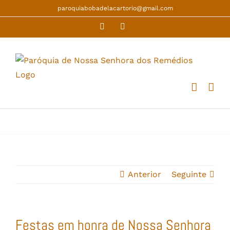
Skip
paroquiabobadelacartorio@gmail.com
to
Facebook
YouTube
content
Anterior
Seguinte
Festas em honra de Nossa Senhora