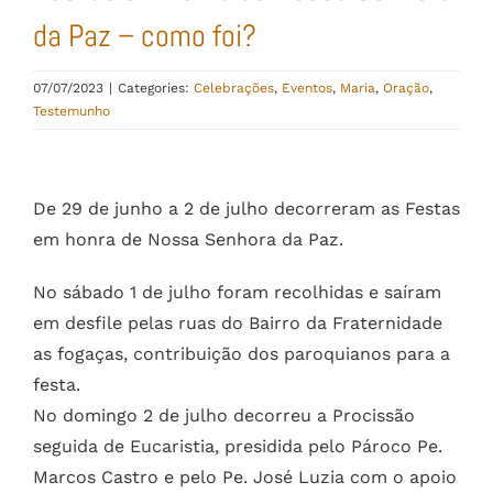
da Paz – como foi?
07/07/2023
|
Categories:
Celebrações
,
Eventos
,
Maria
,
Oração
,
Testemunho
View
Larger
De 29 de junho a 2 de julho decorreram as Festas
Image
em honra de Nossa Senhora da Paz.
No sábado 1 de julho foram recolhidas e saíram
em desfile pelas ruas do Bairro da Fraternidade
as fogaças, contribuição dos paroquianos para a
festa.
No domingo 2 de julho decorreu a Procissão
seguida de Eucaristia, presidida pelo Pároco Pe.
Marcos Castro e pelo Pe. José Luzia com o apoio