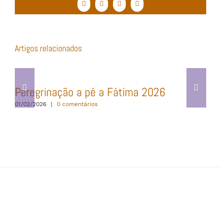
Facebook
Twitter
WhatsApp
Email
(necessário
mas
não
publicado)
Artigos relacionados
Peregrinação a pé a Fátima 2026
01/02/2026
|
0 comentários