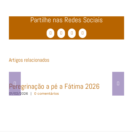
Partilhe nas Redes Sociais
Facebook
Twitter
WhatsApp
Email
(necessário
mas
não
publicado)
Artigos relacionados
Peregrinação a pé a Fátima 2026
01/02/2026
|
0 comentários