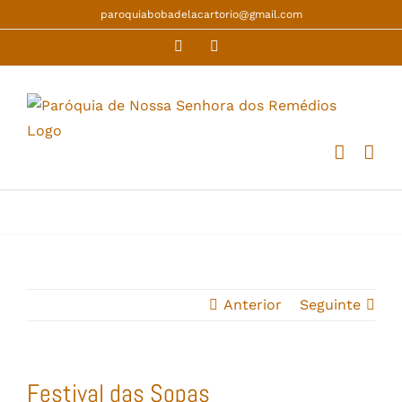
Skip
paroquiabobadelacartorio@gmail.com
to
Facebook
YouTube
content
Anterior
Seguinte
Festival das Sopas