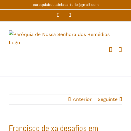
Skip
paroquiabobadelacartorio@gmail.com
to
Facebook
YouTube
content
Anterior
Seguinte
Francisco deixa desafios em