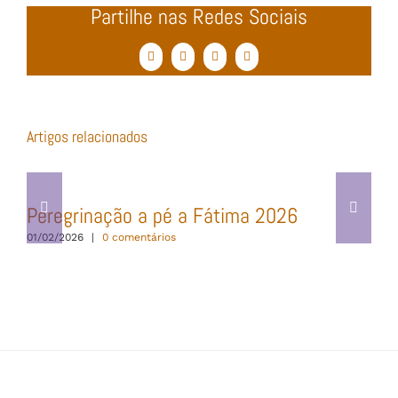
Partilhe nas Redes Sociais
Facebook
Twitter
WhatsApp
Email
(necessário
mas
não
publicado)
Artigos relacionados
Peregrinação a pé a Fátima 2026
01/02/2026
|
0 comentários