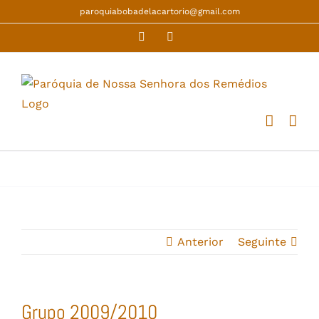
Skip
paroquiabobadelacartorio@gmail.com
to
Facebook
YouTube
content
Anterior
Seguinte
Grupo 2009/2010