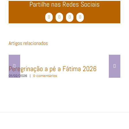
Partilhe nas Redes Sociais
Facebook
Twitter
WhatsApp
Email
(necessário
mas
não
publicado)
Artigos relacionados
Peregrinação a pé a Fátima 2026
01/02/2026
|
0 comentários