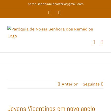
Skip
paroquiabobadelacartorio@gmail.com
to
Facebook
YouTube
content
Anterior
Seguinte
Jovens Vicentinos em novo apelo