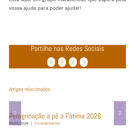
vossa ajuda para poder ajudar!
Partilhe nas Redes Sociais
Facebook
Twitter
WhatsApp
Email
(necessário
mas
não
publicado)
Artigos relacionados
Peregrinação a pé a Fátima 2026
01/02/2026
|
0 comentários