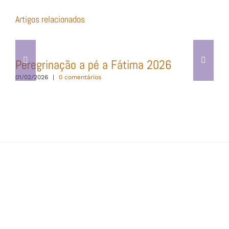
publicado)
Artigos relacionados
Peregrinação a pé a Fátima 2026
01/02/2026
|
0 comentários