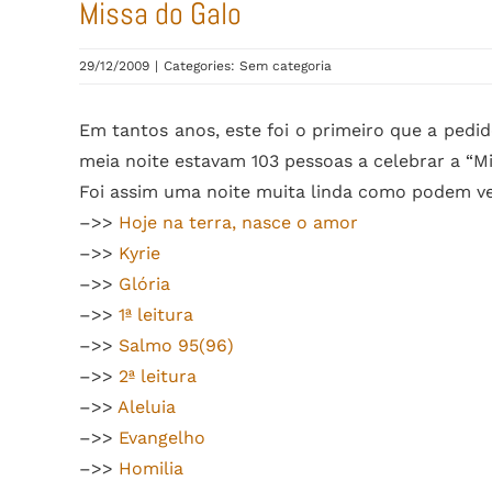
Missa do Galo
29/12/2009
|
Categories: Sem categoria
Em tantos anos, este foi o primeiro que a pedid
meia noite estavam 103 pessoas a celebrar a “Mi
Foi assim uma noite muita linda como podem ver
–>>
Hoje na terra, nasce o amor
–>>
Kyrie
–>>
Glória
–>>
1ª leitura
–>>
Salmo 95(96)
–>>
2ª leitura
–>>
Aleluia
–>>
Evangelho
–>>
Homilia