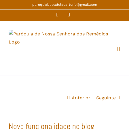
Skip
paroquiabobadelacartorio@gmail.com
to
Facebook
YouTube
content
Anterior
Seguinte
Nova funcionalidade no blog