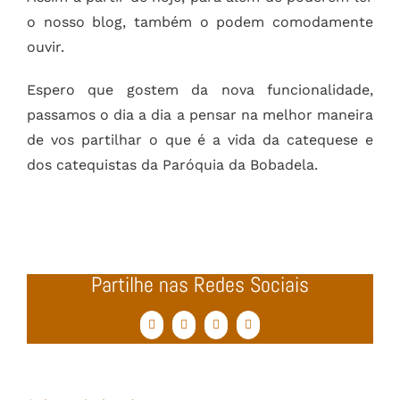
o nosso blog, também o podem comodamente
ouvir.
Espero que gostem da nova funcionalidade,
passamos o dia a dia a pensar na melhor maneira
de vos partilhar o que é a vida da catequese e
dos catequistas da Paróquia da Bobadela.
Partilhe nas Redes Sociais
Facebook
Twitter
WhatsApp
Email
(necessário
mas
não
publicado)