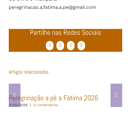
peregrinacao.a.fatima.a.pe@gmail.com
Partilhe nas Redes Sociais
Facebook
Twitter
WhatsApp
Email
(necessário
mas
não
publicado)
Artigos relacionados
Peregrinação a pé a Fátima 2026
01/02/2026
|
0 comentários