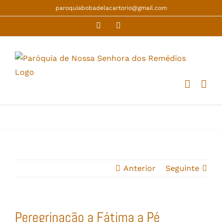
Skip
paroquiabobadelacartorio@gmail.com
to
Facebook
YouTube
content
Anterior
Seguinte
Peregrinação a Fátima a Pé