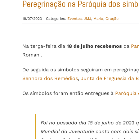
Peregrinação na Paróquia dos símb
19/07/2023
|
Categories:
Eventos
,
JMJ
,
Maria
,
Oração
View
Larger
Na terça-feira dia
18 de julho recebemos
da
Par
Image
Romani.
De seguida os símbolos seguiram em peregrinaç
Senhora dos Remédios
,
Junta de Freguesia da 
Os símbolos foram então entregues à
Paróquia 
Foi no passado dia 18 de julho de 2023
Mundial da Juventude conta com dois s