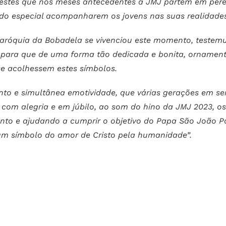
 estes que nos meses antecedentes à JMJ partem em pere
o especial acompanharem os jovens nas suas realidades
 paróquia da Bobadela se vivenciou este momento, teste
, para que de uma forma tão dedicada e bonita, ornamen
se acolhessem estes símbolos.
to e simultânea emotividade, que várias gerações em se
r com alegria e em júbilo, ao som do hino da JMJ 2023, o
ento e ajudando a cumprir o objetivo do Papa São João P
m símbolo do amor de Cristo pela humanidade”.