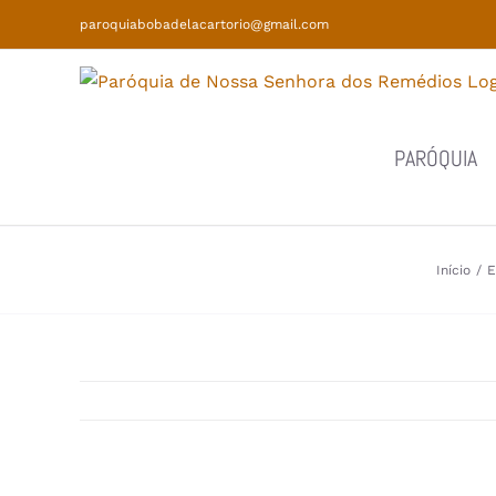
Skip
paroquiabobadelacartorio@gmail.com
to
content
PARÓQUIA
Início
/
E