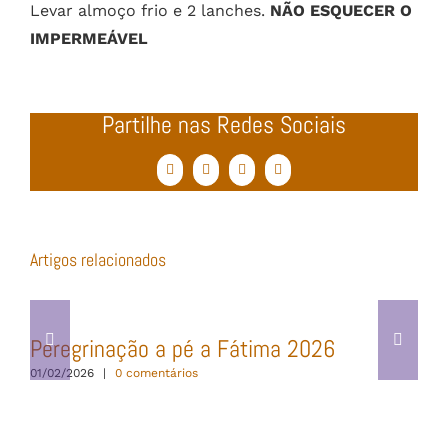
Levar almoço frio e 2 lanches.
NÃO ESQUECER O
IMPERMEÁVEL
Partilhe nas Redes Sociais
Facebook
Twitter
WhatsApp
Email
(necessário
mas
não
publicado)
Artigos relacionados
Peregrinação a pé a Fátima 2026
01/02/2026
|
0 comentários