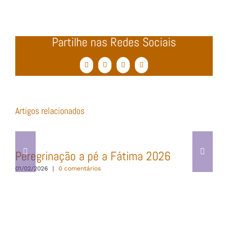
Partilhe nas Redes Sociais
Facebook
Twitter
WhatsApp
Email
(necessário
mas
não
publicado)
Artigos relacionados
Peregrinação a pé a Fátima 2026
01/02/2026
|
0 comentários