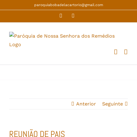
Skip
paroquiabobadelacartorio@gmail.com
to
Facebook
YouTube
content
Anterior
Seguinte
REUNIÃO DE PAIS