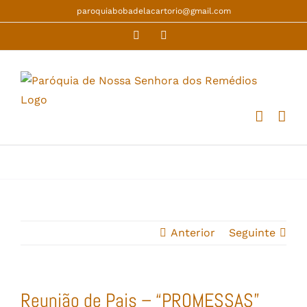
Skip
paroquiabobadelacartorio@gmail.com
to
Facebook
YouTube
content
Anterior
Seguinte
Reunião de Pais – “PROMESSAS”