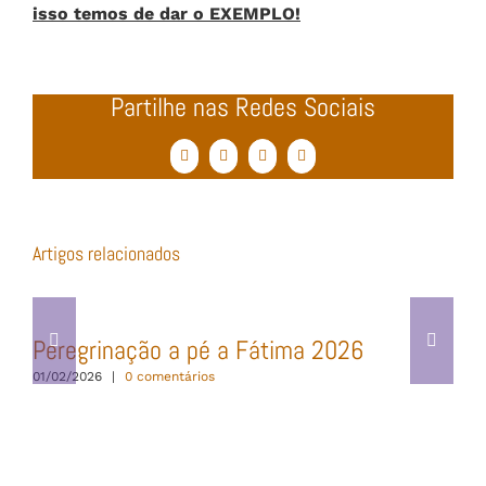
isso temos de dar o EXEMPLO!
Partilhe nas Redes Sociais
Facebook
Twitter
WhatsApp
Email
(necessário
mas
não
publicado)
Artigos relacionados
Peregrinação a pé a Fátima 2026
01/02/2026
|
0 comentários