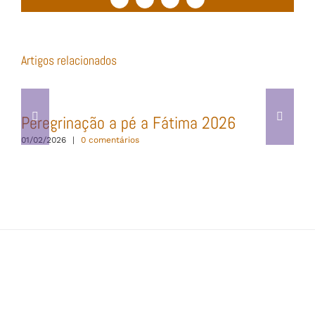
Facebook
Twitter
WhatsApp
Email
(necessário
mas
não
publicado)
Artigos relacionados
Peregrinação a pé a Fátima 2026
01/02/2026
|
0 comentários