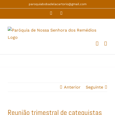
Skip
paroquiabobadelacartorio@gmail.com
to
Facebook
YouTube
content
Anterior
Seguinte
Reunião trimestral de catequistas