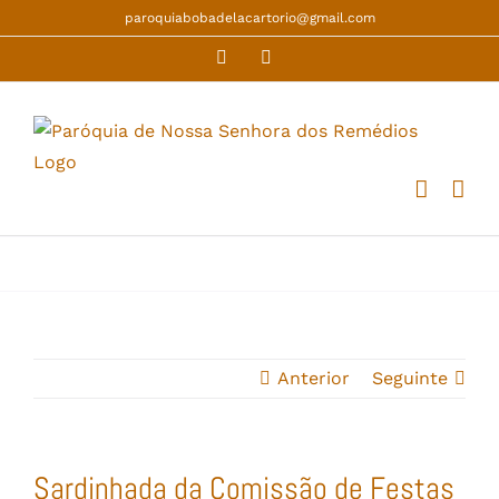
Skip
paroquiabobadelacartorio@gmail.com
to
Facebook
YouTube
content
Anterior
Seguinte
Sardinhada da Comissão de Festas