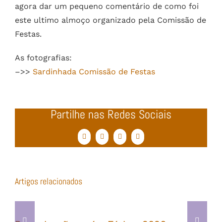
agora dar um pequeno comentário de como foi
este ultimo almoço organizado pela Comissão de
Festas.
As fotografias:
–>>
Sardinhada Comissão de Festas
Partilhe nas Redes Sociais
Facebook
Twitter
WhatsApp
Email
(necessário
mas
não
publicado)
Artigos relacionados