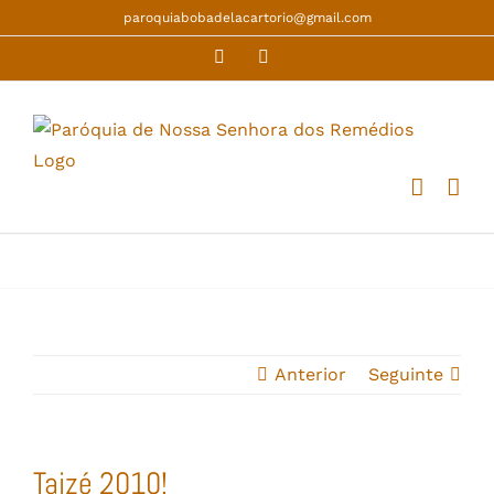
Skip
paroquiabobadelacartorio@gmail.com
to
Facebook
YouTube
content
Anterior
Seguinte
Taizé 2010!