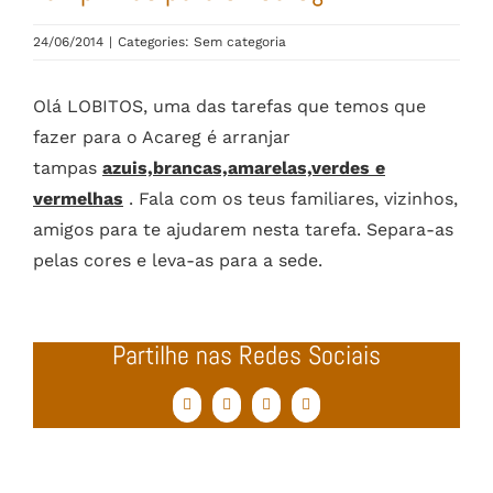
24/06/2014
|
Categories: Sem categoria
Olá LOBITOS, uma das tarefas que temos que
fazer para o Acareg é arranjar
tampas
azuis,brancas,amarelas,verdes e
vermelhas
. Fala com os teus familiares, vizinhos,
amigos para te ajudarem nesta tarefa. Separa-as
pelas cores e leva-as para a sede.
Partilhe nas Redes Sociais
Facebook
Twitter
WhatsApp
Email
(necessário
mas
não
publicado)