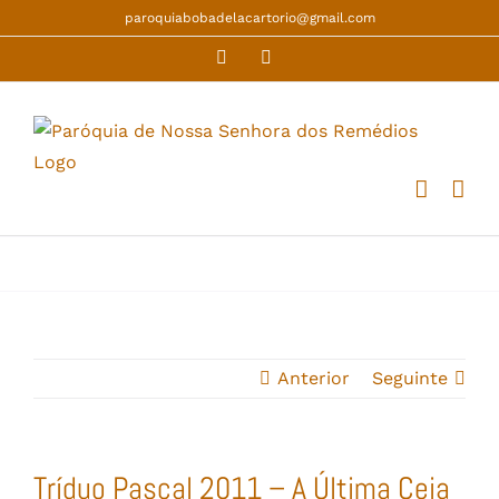
Skip
paroquiabobadelacartorio@gmail.com
to
Facebook
YouTube
content
Anterior
Seguinte
Tríduo Pascal 2011 – A Última Ceia