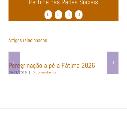
Partilhe nas Redes Sociais
Facebook
Twitter
WhatsApp
Email
(necessário
mas
não
publicado)
Artigos relacionados
Peregrinação a pé a Fátima 2026
01/02/2026
|
0 comentários