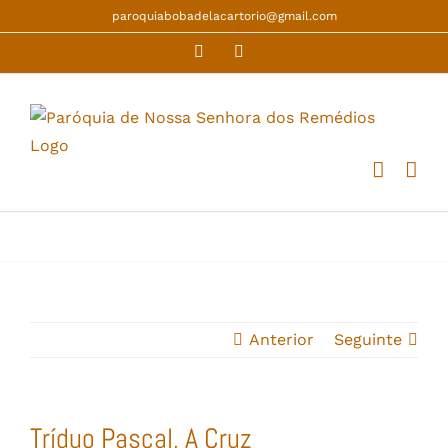
Skip
paroquiabobadelacartorio@gmail.com
to
Facebook
YouTube
content
Anterior
Seguinte
Tríduo Pascal, A Cruz