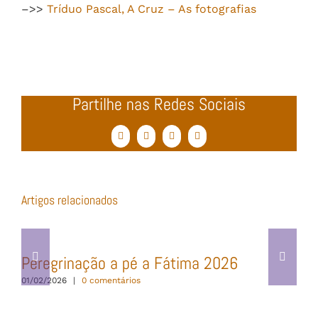
–>>
Tríduo Pascal, A Cruz – As fotografias
Partilhe nas Redes Sociais
Facebook
Twitter
WhatsApp
Email
(necessário
mas
não
publicado)
Artigos relacionados
Peregrinação a pé a Fátima 2026
01/02/2026
|
0 comentários