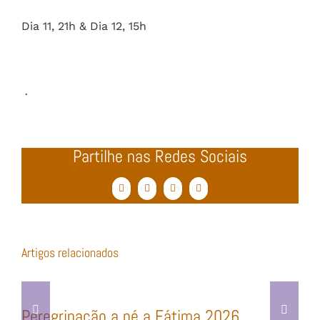
Dia 11, 21h & Dia 12, 15h
·
Partilhe nas Redes Sociais
Facebook
Twitter
WhatsApp
Email
(necessário
mas
não
publicado)
Artigos relacionados
Peregrinação a pé a Fátima 2026