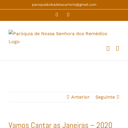
Skip
paroquiabobadelacartorio@gmail.com
to
Facebook
YouTube
content
Anterior
Seguinte
Vamos Cantar as Janeiras – 2020