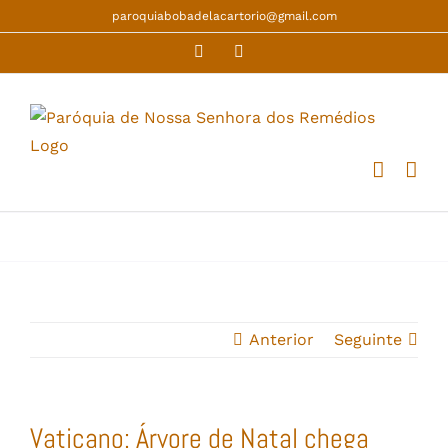
Skip
paroquiabobadelacartorio@gmail.com
to
Facebook
YouTube
content
Anterior
Seguinte
Vaticano: Árvore de Natal chega