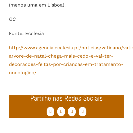
(menos uma em Lisboa).
OC
Fonte: Ecclesia
http://www.agencia.ecclesia.pt/noticias/vaticano/vat
arvore-de-natal-chega-mais-cedo-e-vai-ter-
decoracoes-feitas-por-criancas-em-tratamento-
oncologico/
Partilhe nas Redes Sociais
Facebook
Twitter
WhatsApp
Email
(necessário
mas
não
publicado)