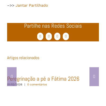
–>>
Jantar Partilhado
Partilhe nas Redes Sociais
Facebook
Twitter
WhatsApp
Email
(necessário
mas
não
publicado)
Artigos relacionados
Peregrinação a pé a Fátima 2026
01/02/2026
|
0 comentários