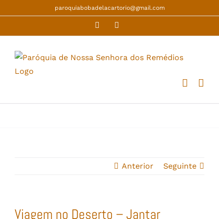
Skip
paroquiabobadelacartorio@gmail.com
to
Facebook
YouTube
content
Anterior
Seguinte
Viagem no Deserto – Jantar