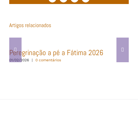
(necessário
mas
não
publicado)
Artigos relacionados
Peregrinação a pé a Fátima 2026
01/02/2026
|
0 comentários