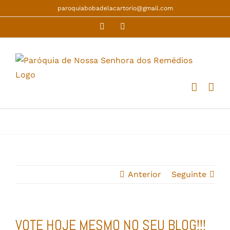
Skip
paroquiabobadelacartorio@gmail.com
to
Facebook
YouTube
content
Anterior
Seguinte
VOTE HOJE MESMO NO SEU BLOG!!!