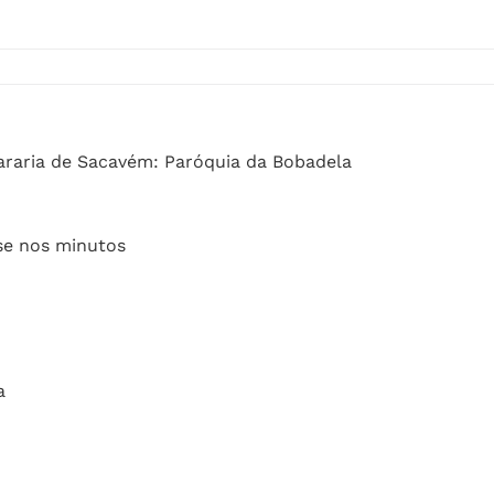
araria de Sacavém: Paróquia da Bobadela
se nos minutos
a