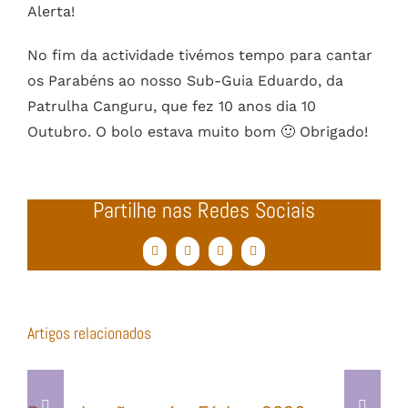
Alerta!
No fim da actividade tivémos tempo para cantar
os Parabéns ao nosso Sub-Guia Eduardo, da
Patrulha Canguru, que fez 10 anos dia 10
Outubro. O bolo estava muito bom 🙂 Obrigado!
Partilhe nas Redes Sociais
Facebook
Twitter
WhatsApp
Email
(necessário
mas
não
publicado)
Artigos relacionados