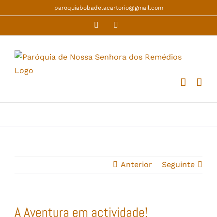
Skip
paroquiabobadelacartorio@gmail.com
to
Facebook
YouTube
content
Anterior
Seguinte
A Aventura em actividade!