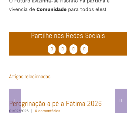
O Futuro avizinha-se risonho na partilha e
vivencia de
Comunidade
para todos eles!
Partilhe nas Redes Sociais
Facebook
Twitter
WhatsApp
Email
(necessário
mas
não
publicado)
Artigos relacionados
Peregrinação a pé a Fátima 2026
01/02/2026
|
0 comentários