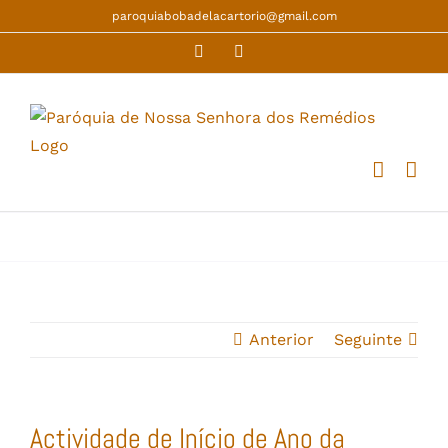
Skip
paroquiabobadelacartorio@gmail.com
to
Facebook
YouTube
content
Anterior
Seguinte
Actividade de Início de Ano da