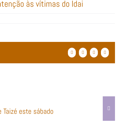
enção às vítimas do Idai
Facebook
Twitter
WhatsApp
Email
(necessário
mas
não
publicado)
e Taizé este sábado