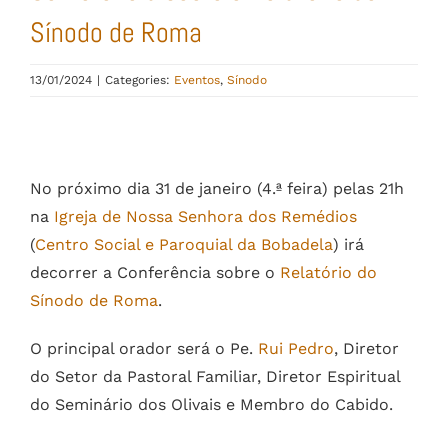
Sínodo de Roma
13/01/2024
|
Categories:
Eventos
,
Sínodo
View
Larger
No próximo dia 31 de janeiro (4.ª feira) pelas 21h
Image
na
Igreja de Nossa Senhora dos Remédios
(
Centro Social e Paroquial da Bobadela
) irá
decorrer a Conferência sobre o
Relatório do
Sínodo de Roma
.
O principal orador será o Pe.
Rui Pedro
, Diretor
do Setor da Pastoral Familiar, Diretor Espiritual
do Seminário dos Olivais e Membro do Cabido.