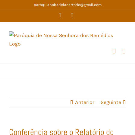
Skip
paroquiabobadelacartorio@gmail.com
to
Facebook
YouTube
content
Anterior
Seguinte
Conferência sobre o Relatório do