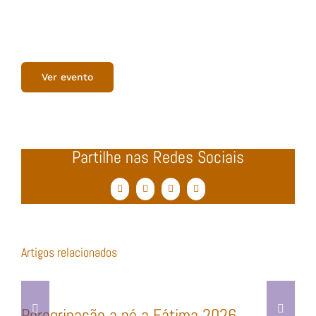
Ver evento
Partilhe nas Redes Sociais
Facebook
Twitter
WhatsApp
Email
(necessário
mas
não
publicado)
Artigos relacionados
Peregrinação a pé a Fátima 2026