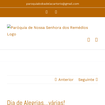
Skip
paroquiabobadelacartorio@gmail.com
to
Facebook
YouTube
content
Anterior
Seguinte
Dia de Alegrias…várias!