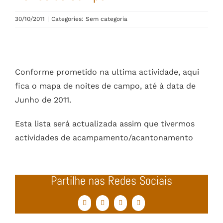
30/10/2011
|
Categories: Sem categoria
Conforme prometido na ultima actividade, aqui
fica o mapa de noites de campo, até à data de
Junho de 2011.
Esta lista será actualizada assim que tivermos
actividades de acampamento/acantonamento
Partilhe nas Redes Sociais
Facebook
Twitter
WhatsApp
Email
(necessário
mas