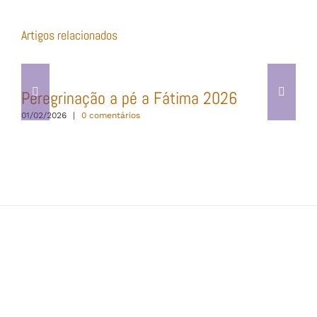
não
publicado)
Artigos relacionados
Peregrinação a pé a Fátima 2026
01/02/2026
|
0 comentários