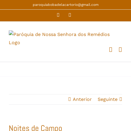
Skip
paroquiabobadelacartorio@gmail.com
to
Facebook
YouTube
content
Anterior
Seguinte
Noites de Campo