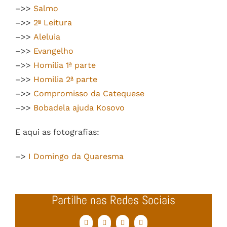
–>>
Salmo
–>>
2ª Leitura
–>>
Aleluia
–>>
Evangelho
–>>
Homilia 1ª parte
–>>
Homilia 2ª parte
–>>
Compromisso da Catequese
–>>
Bobadela ajuda Kosovo
E aqui as fotografias:
–>
I Domingo da Quaresma
Partilhe nas Redes Sociais
Facebook
Twitter
WhatsApp
Email