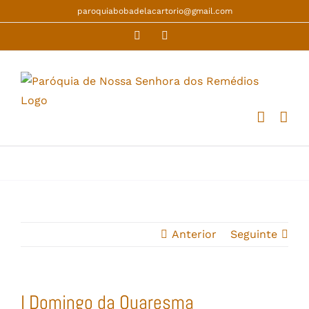
Skip
paroquiabobadelacartorio@gmail.com
to
Facebook
YouTube
content
Anterior
Seguinte
I Domingo da Quaresma