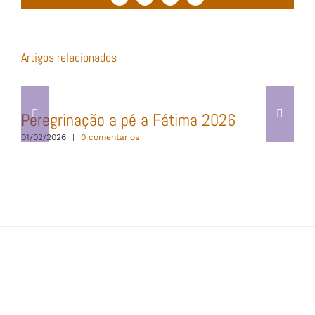
(necessário
mas
não
publicado)
Artigos relacionados
Peregrinação a pé a Fátima 2026
01/02/2026
|
0 comentários