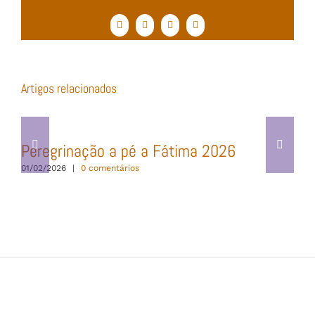
Facebook
Twitter
WhatsApp
Email
(necessário
mas
não
publicado)
Artigos relacionados
Peregrinação a pé a Fátima 2026
01/02/2026
|
0 comentários