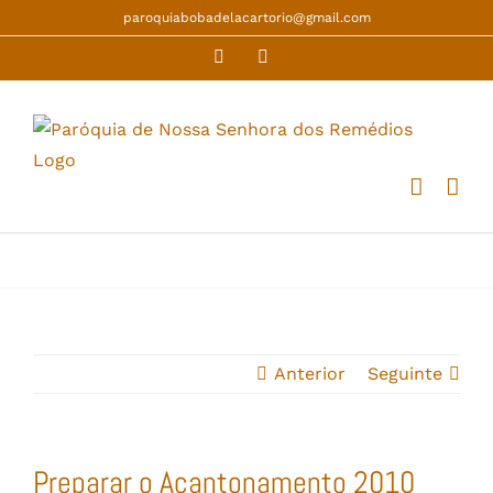
Skip
paroquiabobadelacartorio@gmail.com
to
Facebook
YouTube
content
Anterior
Seguinte
Preparar o Acantonamento 2010